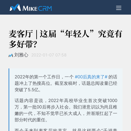
麦客厅 | 这届“年轻人”究竟有
多好带？
刘雅心
2022-01-07 07:58
2022年的第一个工作日，一个
#00后真的来了#
的话
题冲上了热搜高位。截至发稿时，话题总阅读量已经
突破了
5.5亿
。
话题内容是说，
2022年高校毕业生首次突破1000
万，第一批00后将步入社会
。我们潜意识以为尚且稚
嫩的一代，不知不觉早已长大成人，并渐渐扛起了一
部分时代的重任。
而今天来到麦客厅的嘉宾，就是这样两个“千禧青