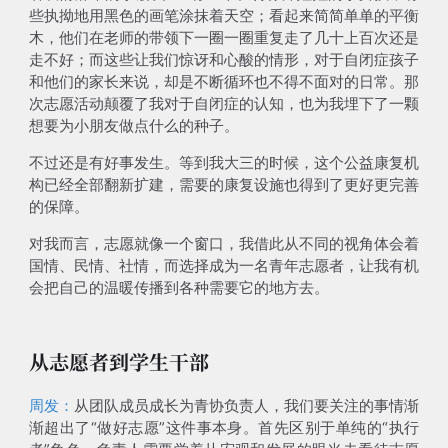
些执拗地用黑色的画笔涂抹着天空；看起来简简单单的平衡
木，他们在老师的带领下一圈一圈重复走了几十上百次还是
走不好；
而这些让我们惊讶和心酸的情形，对于自闭症孩子
和他们的家长来说，却是不断循环也不得不面对的日常
。那
次志愿活动颠覆了我对于自闭症的认知，也为我埋下了一颗
想要为小朋友做点什么的种子。
不过还是有好事发生。等到我大三的时候，这个公益康复机
构已经全部翻新扩建，需要的康复设施也得到了更好更完善
的保障。
对我而言，志愿就像一个窗口，我借此从不同的视角体会着
国情、民情、社情，而
选择成为一名青年志愿者，让我有机
会把自己的温暖传播到各种需要它的地方去
。
从志愿者到学生干部
周发：
从团队成员成长为青协负责人，我们要关注的事情渐
渐超出了“做好志愿”这件事本身。首先区别于单纯的“执行