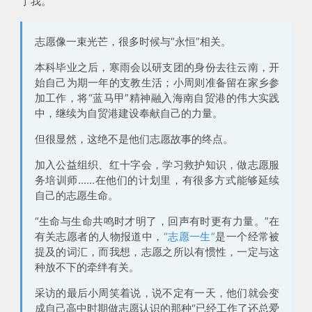
了我
。
志愿像一束光芒，很多时候与“永恒”相关。
本科毕业之后，寒雨会以
研支团
的身份去往云南，开
始自己为期一年的支教生活；小周则准备留在家乡参
加工作，将“蓝马甲”精神融入海南自贸港的伟大实践
中，继续为
自贸港建设
奉献自己的力量。
但很显然，
这绝不是他们志愿故事的终点
。
加入公益组织、红十字会，学习救护知识，做志愿服
务培训师......在他们的计划里，有很多方式能够延续
自己的志愿生命。
“生命与生命共鸣时才明了，回声有时更有力量。”在
有关志愿者的人物报道中，
“志愿一生”
是一个经常被
提及的词汇，而我想，志愿之所以有惯性，一定与这
种放不下的牵绊有关。
采访的最后小周笑着说，说不定有一天，他们就会变
成自己高中时期做志愿认识的那种“已经工作了还总爱