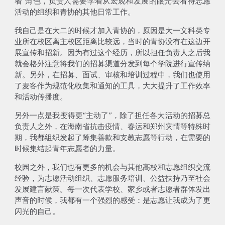
者”角色，负责人需要学着从宏观和发展的眼光去看待志愿
活动的组织和青协的其他日常工作。
我自己是在大二的时候才加入青协的，原因是大一文科类专
业所在校区离主校区距离比较远，当时的青协没有在这边开
展宣传和招新。因为有过这个经历，所以担任负责人之后我
就会格外注意将我们的招募渠道分发到每个学院进行宣传纳
新。另外，
在招募、面试、审核和培训过程中，我们也使用
了麦客作为规范化收集和通知的工具，大大提升了工作效率
和活动传播度
。
另外一点是我变得更“主动了”，除了担任
各大活动的招募总
负责人
之外，在海南省抗击疫情、春运和郑州灾情等特殊时
期，我都
组织发起了筹集善款和支教志愿等行动
，在需要的
时候集结起青年志愿者的力量。
校园之外，我们也有更多的机会与其他高校和志愿组织交流
经验，
为志愿活动组织、志愿服务培训、公益扶持乃至社会
发展建言献策
。每一次代表学校、家乡或者志愿者群体发出
声音的时候，我都有一个强烈的感受：
是志愿让我成为了更
闪光的自己
。