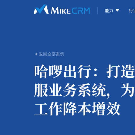

能力
行
返回全部案例

哈啰出行：
打造
服业务系统，为
工作降本增效