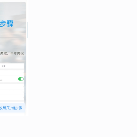
改绑/注销步骤