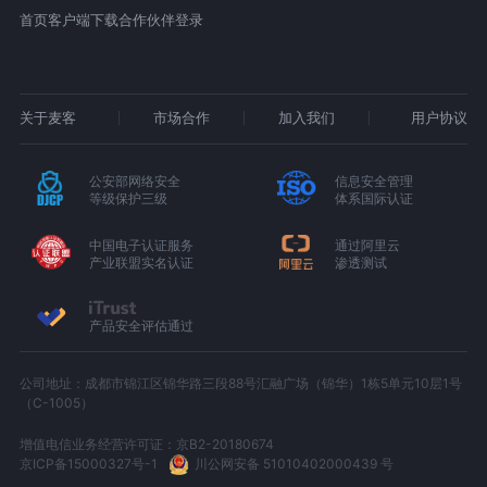
首页
客户端下载
合作伙伴登录
关于麦客
市场合作
加入我们
用户协议
公安部网络安全
信息安全管理
等级保护三级
体系国际认证
中国电子认证服务
通过阿里云
产业联盟实名认证
渗透测试
产品安全评估通过
公司地址：成都市锦江区锦华路三段88号汇融广场（锦华）1栋5单元10层1号
（C-1005）
增值电信业务经营许可证：京B2-20180674
京ICP备15000327号-1
川公网安备 51010402000439 号