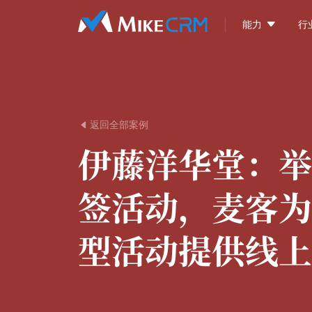

能力
行
返回全部案例

伊藤洋华堂：
举
签活动，麦客为
型活动提供线上