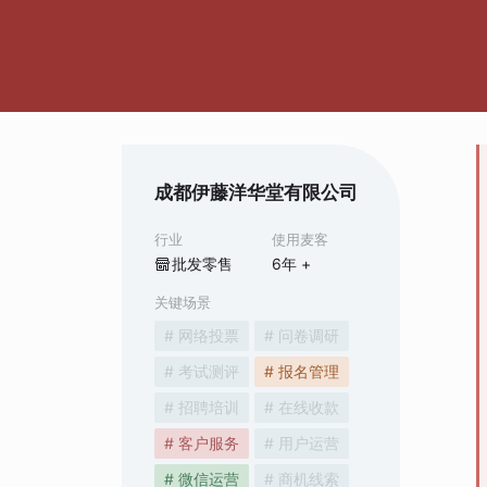
成都伊藤洋华堂有限公司
行业
使用麦客
批发零售
6
年 +
关键场景
# 网络投票
# 问卷调研
# 考试测评
# 报名管理
# 招聘培训
# 在线收款
# 客户服务
# 用户运营
# 微信运营
# 商机线索