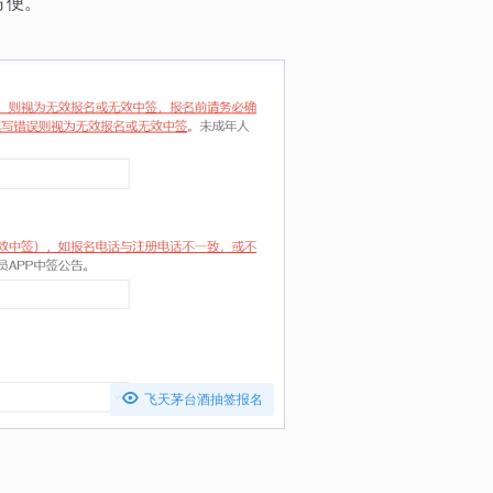
方便。

飞天茅台酒抽签报名